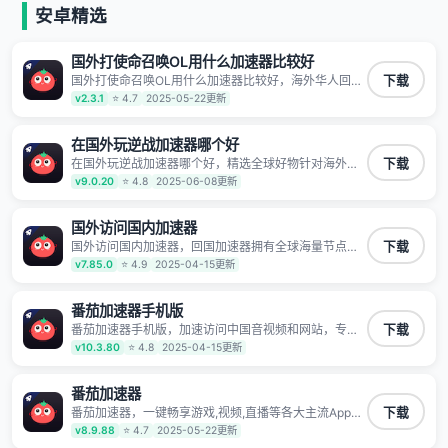
安卓精选
国外打使命召唤OL用什么加速器比较好
国外打使命召唤OL用什么加速器比较好，海外华人回国
下载
加速器,为境外华人解决海外怎么听歌?海外怎么看剧?海
v2.3.1
⭐ 4.7
2025-05-22更新
外怎么玩游戏不卡等境外难题,全球回国稳定国内节点,专
业、流畅加速让海外党们一键轻松回国,简单好用
在国外玩逆战加速器哪个好
在国外玩逆战加速器哪个好，精选全球好物针对海外华
下载
人、留学生和海外出差用户打造的一款高质量专属回国
v9.0.20
⭐ 4.8
2025-06-08更新
加速器,只要身处海外即可一键加速畅享国内网络:追剧听
歌、影音娱乐、游戏电竞、赛事直播、商务办公、炒股
等多场景的应用及网络加速
国外访问国内加速器
国外访问国内加速器，回国加速器拥有全球海量节点覆
下载
盖，运营商专线不卡顿超稳定，专为海外华人和留学生
v7.85.0
⭐ 4.9
2025-04-15更新
打造，帮助海外华人免除地域限制，随时高速稳定低延
迟玩国服游戏、观看高清视频、听高品质音乐。
番茄加速器手机版
番茄加速器手机版，加速访问中国音视频和网站，专业
下载
回国加速器，帮你加速访问优酷、bilibili、腾讯视频、爱
v10.3.80
⭐ 4.8
2025-04-15更新
奇艺等，加速国服游戏，例如原神、阴阳师、和平精
英、使命召唤、天涯明月刀、一梦江湖、幻书启示录、
明日方舟、战双帕弥什、sky光·遇、另一个伊甸园等国
番茄加速器
内各种服务,回国加速器致力于帮助海外华人和留学生、
番茄加速器，一键畅享游戏,视频,直播等各大主流App应
下载
港澳台地区用户提供最好的回国游戏和音乐视频加速服
用,视频加载极速不卡顿。人在海外听歌,玩国服游戏 简
v8.9.88
⭐ 4.7
2025-05-22更新
务，可以在海外或港澳台地区流畅加速国服游戏和音视
单易用。