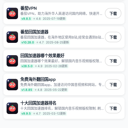
频服务，提供专业稳定的全球回国线路和游戏加速专
线。能加速访问优酷、爱奇艺、腾讯视频、B站、芒果
番茄VPN
TV、西瓜视频、QQ音乐、网易云音乐、酷狗音乐、YY
等主流网站应用解除限制，带你穿梭加速回国。目前已
番茄VPN，助力海外华人高速访问国内网络，快速开启
下载
有上百万用户，用户整体好评95%以上，一对一在线客
国内各直播平台,解决国内视频、音乐卡顿问题；更能加
v9.8.5
⭐ 4.6
2025-07-19更新
服支持，保障你的使用体验。
速海量国服游戏，超低延迟稳定不掉线,畅享国内网络！
番茄回国加速器
番茄回国加速器，在海外地区使用B站,经常会遇到B站地
下载
区版权限制/网络IP屏蔽,缓冲卡顿等问题,使用我们的哔
v10.28.0
⭐ 4.7
2025-08-25更新
哩哔哩专用回国VPN,可加速解决各类网络问题,一键网络
回国,全球智能专线为您提供最优线路,一对一技术客服
7*24小时服务。
回国加速器哪个效果最好
回国加速器哪个效果最好，解锁国内音乐视频版权限制.
下载
刷剧不卡，高清秒开. 有效降低国服游戏延迟. 提升国内
v28.5.0
⭐ 4.9
2025-02-28更新
主流应用访问速度 ; 独创加速黑科技 · 海量边缘. 动态多
线. 智能流控。
免费海外翻回国app
免费海外翻回国app，加速访问中国音视频和网站，专
下载
业回国加速器，帮你加速访问优酷、bilibili、腾讯视频、
v1.8.85
⭐ 4.8
2025-05-22更新
爱奇艺等，加速国服游戏，例如原神、阴阳师、和平精
英、使命召唤、天涯明月刀、一梦江湖、幻书启示录、
明日方舟、战双帕弥什、sky光·遇、另一个伊甸园等国
十大回国加速器排名
内各种服务,回国加速器致力于帮助海外华人和留学生、
十大回国加速器排名，解锁国内音乐视频版权限制. 刷剧
下载
港澳台地区用户提供最好的回国游戏和音乐视频加速服
不卡，高清秒开. 有效降低国服游戏延迟. 提升国内主流
v9.9.5
⭐ 4.7
2025-03-12更新
务，可以在海外或港澳台地区流畅加速国服游戏和音视
应用访问速度 ; 独创加速黑科技 · 海量边缘. 动态多线. 智
频服务，提供专业稳定的全球回国线路和游戏加速专
能流控。
线。能加速访问优酷、爱奇艺、腾讯视频、B站、芒果
TV、西瓜视频、QQ音乐、网易云音乐、酷狗音乐、YY