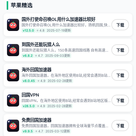
等主流网站应用解除限制，带你穿梭加速回国。目前已
苹果精选
有上百万用户，用户整体好评95%以上，一对一在线客
服支持，保障你的使用体验。
国外打使命召唤OL用什么加速器比较好
国外打使命召唤OL用什么加速器比较好，扬帆回国,快人
下载
一步 1100万海外华人都在用的音乐视频回国加速器
v12.5.0
⭐ 4.8
2025-07-19更新
Android iOS Windows Mac TV VIP 支持多种加速场景
了解更多 看视频 全球高速通道搭配第三方CDN节点,解
锁加速腾讯视频、爱奇艺、哔哩哔哩和优酷视频,在国外
到国外还能玩猎人么
也能畅快追剧!
到国外还能玩猎人么，150条高速回国线路 自有高速中
下载
转节点 无需注册 一键连接 提供高速线路 应用内直达视
v6.8.2
⭐ 4.7
2025-09-03更新
频音乐app,快人一步 应用模式 App互不干扰 不间断的隐
私保护 数据加密 隐私保护 保持高速同时确保数据不泄
露 阻止第三方对数据进行窃取和监听
海外回国加速器
海外回国加速器，在海外地区使用B站,经常会遇到B站地
下载
区版权限制/网络IP屏蔽,缓冲卡顿等问题,使用我们的哔
v8.0.45
⭐ 4.9
2025-02-28更新
哩哔哩专用回国VPN,可加速解决各类网络问题,一键网络
回国,全球智能专线为您提供最优线路,一对一技术客服
7*24小时服务。
回国VPN
回国VPN，在海外地区使用B站,经常会遇到B站地区版权
下载
限制/网络IP屏蔽,缓冲卡顿等问题,使用我们的哔哩哔哩
v28.5.0
⭐ 4.9
2025-02-28更新
专用回国VPN,可加速解决各类网络问题,一键网络回国,
全球智能专线为您提供最优线路,一对一技术客服7*24小
时服务。
免费回国加速器
免费回国加速器，回国加速器拥有全球海量节点覆盖，
下载
运营商专线不卡顿超稳定，专为海外华人和留学生打
v9.9.5
⭐ 4.7
2025-03-12更新
造，帮助海外华人免除地域限制，随时高速稳定低延迟