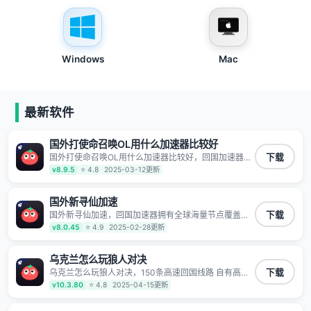
Windows
Mac
最新软件
国外打使命召唤OL用什么加速器比较好
国外打使命召唤OL用什么加速器比较好，回国加速器拥
下载
有全球海量节点覆盖，运营商专线不卡顿超稳定，专为
v8.9.5
⭐ 4.8
2025-03-12更新
海外华人和留学生打造，帮助海外华人免除地域限制，
随时高速稳定低延迟玩国服游戏、观看高清视频、听高
品质音乐。
国外新寻仙加速
国外新寻仙加速，回国加速器拥有全球海量节点覆盖，
下载
运营商专线不卡顿超稳定，专为海外华人和留学生打
v8.0.45
⭐ 4.9
2025-02-28更新
造，帮助海外华人免除地域限制，随时高速稳定低延迟
玩国服游戏、观看高清视频、听高品质音乐。
乌克兰怎么玩狼人对决
乌克兰怎么玩狼人对决，150条高速回国线路 自有高速
下载
中转节点 无需注册 一键连接 提供高速线路 应用内直达
v10.3.80
⭐ 4.8
2025-04-15更新
视频音乐app,快人一步 应用模式 App互不干扰 不间断的
隐私保护 数据加密 隐私保护 保持高速同时确保数据不