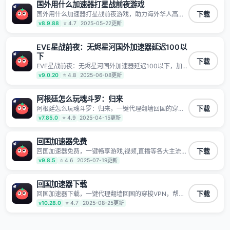
泄露 阻止第三方对数据进行窃取和监听
国外用什么加速器打星战前夜游戏
国外用什么加速器打星战前夜游戏，助力海外华人高速
下载
访问国内网络，快速开启国内各直播平台,解决国内视
v8.9.88
⭐ 4.7
2025-05-22更新
频、音乐卡顿问题；更能加速海量国服游戏，超低延迟
稳定不掉线,畅享国内网络！
EVE星战前夜：无烬星河国外加速器延迟100以
下
下载
EVE星战前夜：无烬星河国外加速器延迟100以下，加速
访问中国音视频和网站，专业回国加速器，帮你加速访
v9.0.20
⭐ 4.8
2025-06-08更新
问优酷、bilibili、腾讯视频、爱奇艺等，加速国服游戏，
例如原神、阴阳师、和平精英、使命召唤、天涯明月
刀、一梦江湖、幻书启示录、明日方舟、战双帕弥什、
阿根廷怎么玩魂斗罗：归来
sky光·遇、另一个伊甸园等国内各种服务,回国加速器致
阿根廷怎么玩魂斗罗：归来，一键代理翻墙回国的穿梭
下载
力于帮助海外华人和留学生、港澳台地区用户提供最好
VPN，帮助海外华人留学生及港澳台地区用户破除地区
v7.85.0
⭐ 4.9
2025-04-15更新
的回国游戏和音乐视频加速服务，可以在海外或港澳台
版权限制问题，一键降低游戏延迟，加速访问中国网
地区流畅加速国服游戏和音视频服务，提供专业稳定的
站、游戏及应用。
全球回国线路和游戏加速专线。能加速访问优酷、爱奇
回国加速器免费
艺、腾讯视频、B站、芒果TV、西瓜视频、QQ音乐、网
易云音乐、酷狗音乐、YY等主流网站应用解除限制，带
回国加速器免费，一键畅享游戏,视频,直播等各大主流
下载
你穿梭加速回国。目前已有上百万用户，用户整体好评
App应用,视频加载极速不卡顿。人在海外听歌,玩国服游
v9.8.5
⭐ 4.6
2025-07-19更新
95%以上，一对一在线客服支持，保障你的使用体验。
戏 简单易用。
回国加速器下载
回国加速器下载，一键代理翻墙回国的穿梭VPN，帮助
下载
海外华人留学生及港澳台地区用户破除地区版权限制问
v10.28.0
⭐ 4.7
2025-08-25更新
题，一键降低游戏延迟，加速访问中国网站、游戏及应
用。