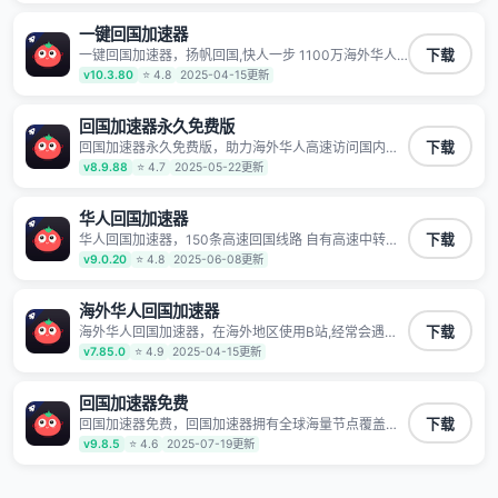
玩国服游戏、观看高清视频、听高品质音乐。
一键回国加速器
一键回国加速器，扬帆回国,快人一步 1100万海外华人
下载
都在用的音乐视频回国加速器 Android iOS Windows
v10.3.80
⭐ 4.8
2025-04-15更新
Mac TV VIP 支持多种加速场景 了解更多 看视频 全球高
速通道搭配第三方CDN节点,解锁加速腾讯视频、爱奇
艺、哔哩哔哩和优酷视频,在国外也能畅快追剧!
回国加速器永久免费版
回国加速器永久免费版，助力海外华人高速访问国内网
下载
络，快速开启国内各直播平台,解决国内视频、音乐卡顿
v8.9.88
⭐ 4.7
2025-05-22更新
问题；更能加速海量国服游戏，超低延迟稳定不掉线,畅
享国内网络！
华人回国加速器
华人回国加速器，150条高速回国线路 自有高速中转节
下载
点 无需注册 一键连接 提供高速线路 应用内直达视频音
v9.0.20
⭐ 4.8
2025-06-08更新
乐app,快人一步 应用模式 App互不干扰 不间断的隐私保
护 数据加密 隐私保护 保持高速同时确保数据不泄露 阻
止第三方对数据进行窃取和监听
海外华人回国加速器
海外华人回国加速器，在海外地区使用B站,经常会遇到B
下载
站地区版权限制/网络IP屏蔽,缓冲卡顿等问题,使用我们
v7.85.0
⭐ 4.9
2025-04-15更新
的哔哩哔哩专用回国VPN,可加速解决各类网络问题,一键
网络回国,全球智能专线为您提供最优线路,一对一技术客
服7*24小时服务。
回国加速器免费
回国加速器免费，回国加速器拥有全球海量节点覆盖，
下载
运营商专线不卡顿超稳定，专为海外华人和留学生打
v9.8.5
⭐ 4.6
2025-07-19更新
造，帮助海外华人免除地域限制，随时高速稳定低延迟
玩国服游戏、观看高清视频、听高品质音乐。